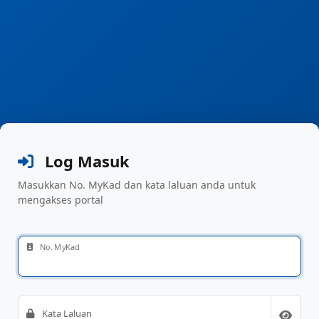
Log Masuk
Masukkan No. MyKad dan kata laluan anda untuk
mengakses portal
No. MyKad
Kata Laluan